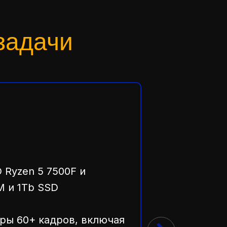
задачи
Задача:
Нужен
производитель
 Ryzen 5 7500F и
M и 1Tb SSD
гры 60+ кадров, включая