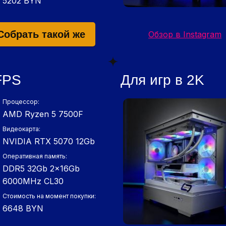
5202 BYN
Собрать такой же
Обзор в Instagram
FPS
Для игр в 2K
Процессор:
AMD Ryzen 5 7500F
Видеокарта:
NVIDIA RTX 5070 12Gb
Оперативная память:
DDR5 32Gb 2x16Gb
6000MHz СL30
Стоимость на момент покупки:
6648 BYN