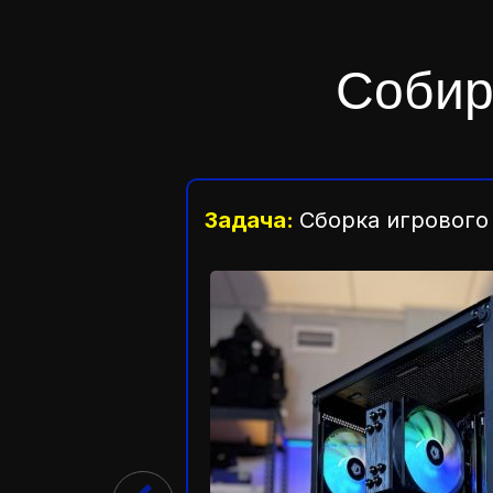
Соби
Задача:
Сборка игрового