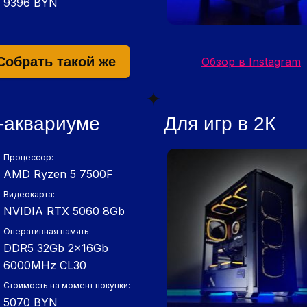
9396 BYN
Собрать такой же
Обзор в Instagram
е-аквариуме
Для игр в 2К
Процессор:
AMD Ryzen 5 7500F
Видеокарта:
NVIDIA RTX 5060 8Gb
Оперативная память:
DDR5 32Gb 2x16Gb
6000MHz СL30
Стоимость на момент покупки:
5070 BYN